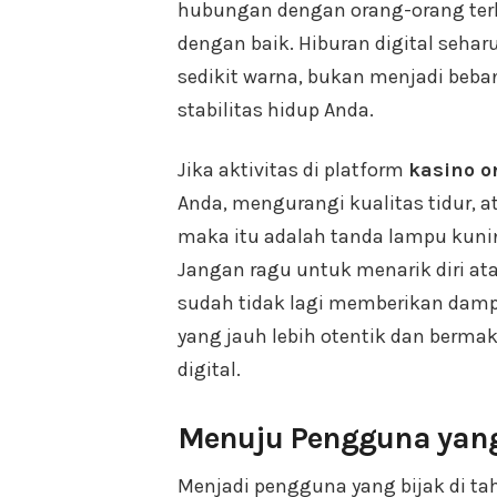
hubungan dengan orang-orang terka
dengan baik. Hiburan digital seh
sedikit warna, bukan menjadi be
stabilitas hidup Anda.
Jika aktivitas di platform
kasino o
Anda, mengurangi kualitas tidur, a
maka itu adalah tanda lampu kunin
Jangan ragu untuk menarik diri ata
sudah tidak lagi memberikan damp
yang jauh lebih otentik dan bermak
digital.
Menuju Pengguna yang 
Menjadi pengguna yang bijak di ta