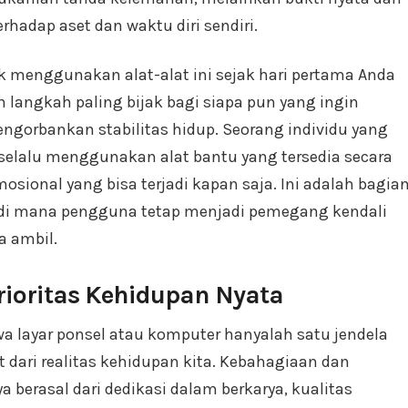
rhadap aset dan waktu diri sendiri.
 menggunakan alat-alat ini sejak hari pertama Anda
 langkah paling bijak bagi siapa pun yang ingin
gorbankan stabilitas hidup. Seorang individu yang
n selalu menggunakan alat bantu yang tersedia secara
osional yang bisa terjadi kapan saja. Ini adalah bagia
t, di mana pengguna tetap menjadi pemegang kendali
 ambil.
ioritas Kehidupan Nyata
a layar ponsel atau komputer hanyalah satu jendela
t dari realitas kehidupan kita. Kebahagiaan dan
berasal dari dedikasi dalam berkarya, kualitas