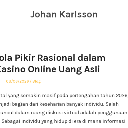
Johan Karlsson
a Pikir Rasional dalam
asino Online Uang Asli
Posted
Posted
03/06/2026
Blog
on
in
ital yang semakin masif pada pertengahan tahun 2026
jadi bagian dari keseharian banyak individu. Salah
muncul dalam ruang diskusi virtual adalah penggunaan
. Sebagai individu yang hidup di era di mana informasi