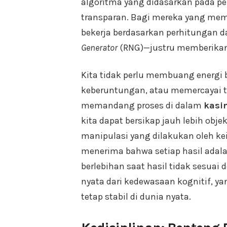
algoritma yang didasarkan pada pe
transparan. Bagi mereka yang memi
bekerja berdasarkan perhitungan d
Generator
(RNG)—justru memberikan 
Kita tidak perlu membuang energi 
keberuntungan, atau memercayai ta
memandang proses di dalam
kasin
kita dapat bersikap jauh lebih objek
manipulasi yang dilakukan oleh ke
menerima bahwa setiap hasil adalah 
berlebihan saat hasil tidak sesua
nyata dari kedewasaan kognitif, y
tetap stabil di dunia nyata.