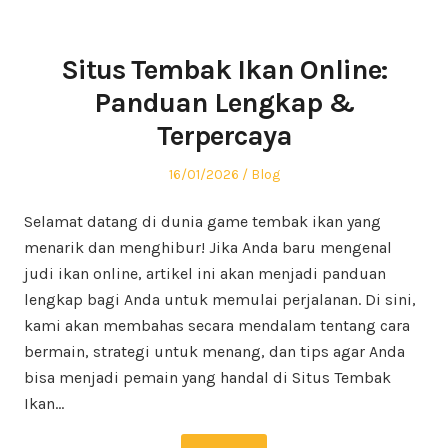
Situs Tembak Ikan Online:
Panduan Lengkap &
Terpercaya
Posted
Posted
16/01/2026
Blog
on
in
Selamat datang di dunia game tembak ikan yang
menarik dan menghibur! Jika Anda baru mengenal
judi ikan online, artikel ini akan menjadi panduan
lengkap bagi Anda untuk memulai perjalanan. Di sini,
kami akan membahas secara mendalam tentang cara
bermain, strategi untuk menang, dan tips agar Anda
bisa menjadi pemain yang handal di Situs Tembak
Ikan…