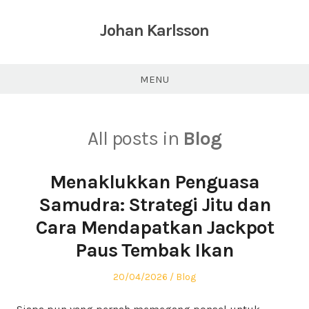
Skip
to
Johan Karlsson
content
MENU
All posts in
Blog
Menaklukkan Penguasa
Samudra: Strategi Jitu dan
Cara Mendapatkan Jackpot
Paus Tembak Ikan
Posted
Posted
20/04/2026
Blog
on
in