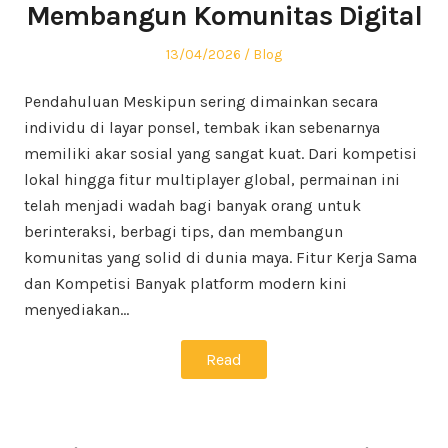
Membangun Komunitas Digital
Posted
Posted
13/04/2026
Blog
on
in
Pendahuluan Meskipun sering dimainkan secara
individu di layar ponsel, tembak ikan sebenarnya
memiliki akar sosial yang sangat kuat. Dari kompetisi
lokal hingga fitur multiplayer global, permainan ini
telah menjadi wadah bagi banyak orang untuk
berinteraksi, berbagi tips, dan membangun
komunitas yang solid di dunia maya. Fitur Kerja Sama
dan Kompetisi Banyak platform modern kini
menyediakan…
Read