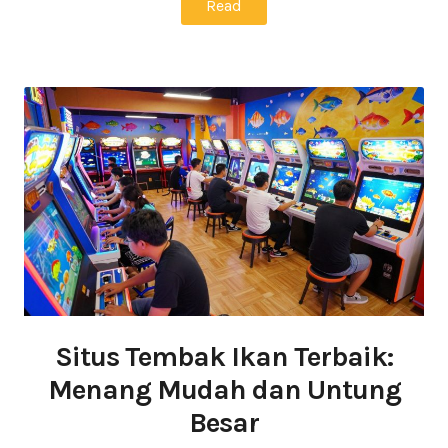
Read
Situs Tembak Ikan Terbaik:
Menang Mudah dan Untung
Besar