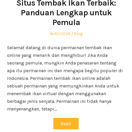
Situs Tembak Ikan Terbaik:
Panduan Lengkap untuk
Pemula
Posted
Posted
16/01/2026
Blog
on
in
Selamat datang di dunia permainan tembak ikan
online yang menarik dan menghibur! Jika Anda
seorang pemula, mungkin Anda penasaran tentang
apa itu permainan ini dan mengapa begitu populer di
Indonesia. Permainan tembak ikan online adalah
sebuah permainan yang memungkinkan Anda untuk
menembak ikan virtual dengan menggunakan
berbagai jenis senjata. Permainan ini tidak hanya
menyenangkan, tetapi…
Read