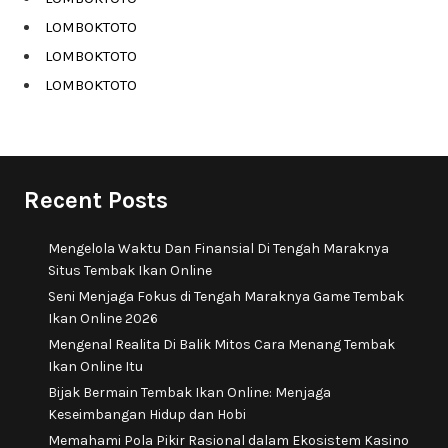
LOMBOKTOTO
LOMBOKTOTO
LOMBOKTOTO
Recent Posts
Mengelola Waktu Dan Finansial Di Tengah Maraknya
Situs Tembak Ikan Online
Seni Menjaga Fokus di Tengah Maraknya Game Tembak
Ikan Online 2026
Mengenal Realita Di Balik Mitos Cara Menang Tembak
Ikan Online Itu
Bijak Bermain Tembak Ikan Online: Menjaga
Keseimbangan Hidup dan Hobi
Memahami Pola Pikir Rasional dalam Ekosistem Kasino