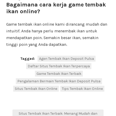
Bagaimana cara kerja game tembak
ikan online?
Game tembak ikan online kami dirancang mudah dan
intuitif. Anda hanya perlu menembak ikan untuk
mendapatkan poin. Semakin besar ikan, semakin
tinggi poin yang Anda dapatkan.
Tagged:
Agen Tembak Ikan Deposit Pulsa
Daftar Situs Tembak Ikan Terpercaya
Game Tembak Ikan Terbaik
Pengalaman Bermain Tembak Ikan Deposit Pulsa
Situs Tembak Ikan Online
Tips Tembak Ikan Online
Post
Situs Tembak Ikan Terbaik: Menang Mudah dan