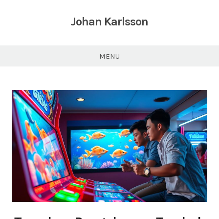
Skip
to
Johan Karlsson
content
MENU