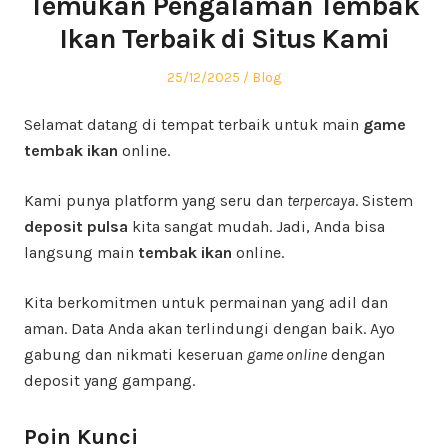
Temukan Pengalaman Tembak
Ikan Terbaik di Situs Kami
Posted
Posted
25/12/2025
Blog
on
in
Selamat datang di tempat terbaik untuk main
game
tembak ikan
online.
Kami punya platform yang seru dan
terpercaya
. Sistem
deposit pulsa
kita sangat mudah. Jadi, Anda bisa
langsung main
tembak ikan
online.
Kita berkomitmen untuk permainan yang adil dan
aman. Data Anda akan terlindungi dengan baik. Ayo
gabung dan nikmati keseruan
game online
dengan
deposit yang gampang.
Poin Kunci