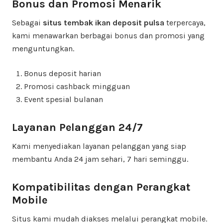
Bonus dan Promosi Menarik
Sebagai
situs tembak ikan deposit pulsa
terpercaya,
kami menawarkan berbagai bonus dan promosi yang
menguntungkan.
Bonus deposit harian
Promosi cashback mingguan
Event spesial bulanan
Layanan Pelanggan 24/7
Kami menyediakan layanan pelanggan yang siap
membantu Anda 24 jam sehari, 7 hari seminggu.
Kompatibilitas dengan Perangkat
Mobile
Situs kami mudah diakses melalui perangkat mobile.