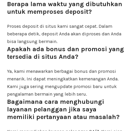
Berapa lama waktu yang dibutuhkan
untuk memproses deposit?
Proses deposit di situs kami sangat cepat. Dalam
beberapa detik, deposit Anda akan diproses dan Anda
bisa langsung bermain.
Apakah ada bonus dan promosi yang
tersedia di situs Anda?
Ya, kami menawarkan berbagai bonus dan promosi
menarik. Ini dapat meningkatkan kemenangan Anda.
Kami juga sering mengupdate promosi baru untuk
pengalaman bermain yang lebih seru.
Bagaimana cara menghubungi
layanan pelanggan jika saya
memiliki pertanyaan atau masalah?