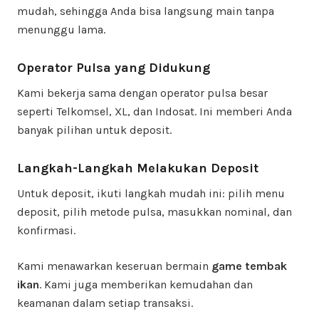
mudah, sehingga Anda bisa langsung main tanpa
menunggu lama.
Operator Pulsa yang Didukung
Kami bekerja sama dengan operator pulsa besar
seperti Telkomsel, XL, dan Indosat. Ini memberi Anda
banyak pilihan untuk deposit.
Langkah-Langkah Melakukan Deposit
Untuk deposit, ikuti langkah mudah ini: pilih menu
deposit, pilih metode pulsa, masukkan nominal, dan
konfirmasi.
Kami menawarkan keseruan bermain
game tembak
ikan
. Kami juga memberikan kemudahan dan
keamanan dalam setiap transaksi.