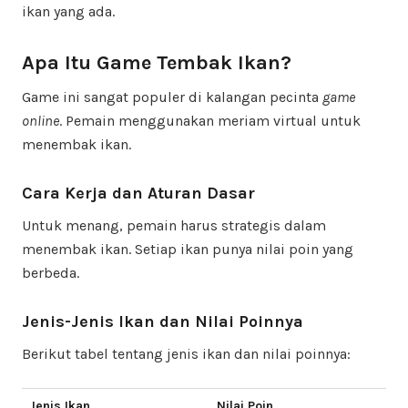
ikan yang ada.
Apa Itu Game Tembak Ikan?
Game ini sangat populer di kalangan pecinta
game
online
. Pemain menggunakan meriam virtual untuk
menembak ikan.
Cara Kerja dan Aturan Dasar
Untuk menang, pemain harus strategis dalam
menembak ikan. Setiap ikan punya nilai poin yang
berbeda.
Jenis-Jenis Ikan dan Nilai Poinnya
Berikut tabel tentang jenis ikan dan nilai poinnya:
Jenis Ikan
Nilai Poin