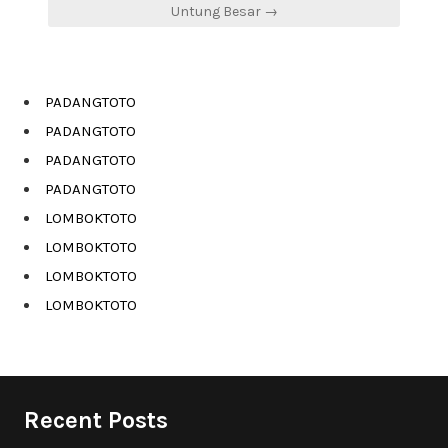
navigation
Untung Besar →
PADANGTOTO
PADANGTOTO
PADANGTOTO
PADANGTOTO
LOMBOKTOTO
LOMBOKTOTO
LOMBOKTOTO
LOMBOKTOTO
Recent Posts