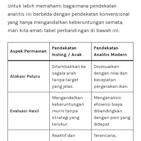
Untuk lebih memahami bagaimana pendekatan
analitis ini berbeda dengan pendekatan konvensional
yang hanya mengandalkan keberuntungan semata,
mari kita amati tabel perbandingan di bawah ini:
Pendekatan
Pendekatan
Aspek Permainan
Insting / Acak
Analitis Modern
Ditembakkan ke
Disesuaikan
segala arah
dengan nilai dan
Alokasi Peluru
tanpa target
kecepatan
yang jelas.
pergerakan ikan.
Mengandalkan
Menganalisis
keberuntungan
efisiensi biaya
Evaluasi Hasil
murni tanpa
dibandingkan
strategi yang
dengan poin yang
terukur.
didapat.
Reaktif dan
Terencana,