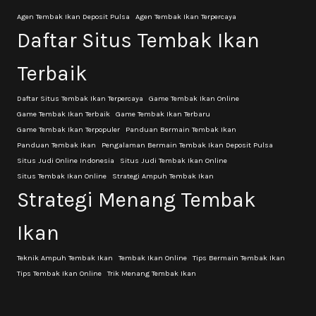
Agen Tembak Ikan Deposit Pulsa
Agen Tembak Ikan Terpercaya
Daftar Situs Tembak Ikan
Terbaik
Daftar Situs Tembak Ikan Terpercaya
Game Tembak Ikan Online
Game Tembak Ikan Terbaik
Game Tembak Ikan Terbaru
Game Tembak Ikan Terpopuler
Panduan Bermain Tembak Ikan
Panduan Tembak Ikan
Pengalaman Bermain Tembak Ikan Deposit Pulsa
Situs Judi Online Indonesia
Situs Judi Tembak Ikan Online
Situs Tembak Ikan Online
Strategi Ampuh Tembak Ikan
Strategi Menang Tembak
Ikan
Teknik Ampuh Tembak Ikan
Tembak Ikan Online
Tips Bermain Tembak Ikan
Tips Tembak Ikan Online
Trik Menang Tembak Ikan