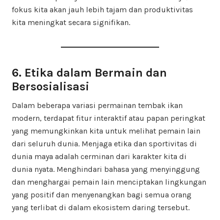
fokus kita akan jauh lebih tajam dan produktivitas
kita meningkat secara signifikan.
6. Etika dalam Bermain dan
Bersosialisasi
Dalam beberapa variasi permainan tembak ikan
modern, terdapat fitur interaktif atau papan peringkat
yang memungkinkan kita untuk melihat pemain lain
dari seluruh dunia. Menjaga etika dan sportivitas di
dunia maya adalah cerminan dari karakter kita di
dunia nyata. Menghindari bahasa yang menyinggung
dan menghargai pemain lain menciptakan lingkungan
yang positif dan menyenangkan bagi semua orang
yang terlibat di dalam ekosistem daring tersebut.